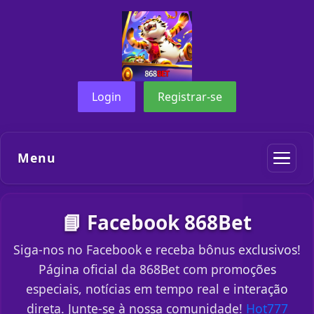
Login
Registrar-se
Menu
📘 Facebook 868Bet
Siga-nos no Facebook e receba bônus exclusivos!
Página oficial da 868Bet com promoções
especiais, notícias em tempo real e interação
direta. Junte-se à nossa comunidade!
Hot777