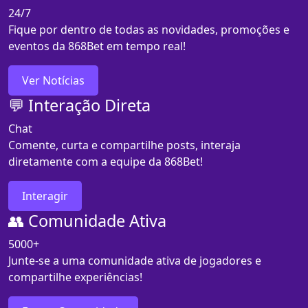
24/7
Fique por dentro de todas as novidades, promoções e
eventos da 868Bet em tempo real!
Ver Notícias
💬 Interação Direta
Chat
Comente, curta e compartilhe posts, interaja
diretamente com a equipe da 868Bet!
Interagir
👥 Comunidade Ativa
5000+
Junte-se a uma comunidade ativa de jogadores e
compartilhe experiências!