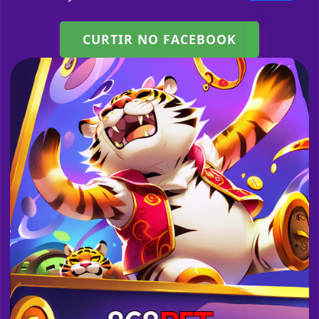
CURTIR NO FACEBOOK