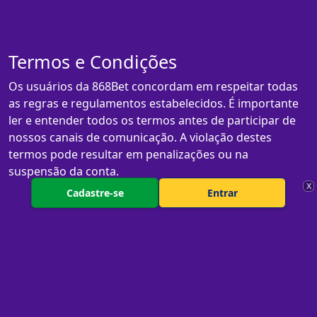
Termos e Condições
Os usuários da 868Bet concordam em respeitar todas
as regras e regulamentos estabelecidos. É importante
ler e entender todos os termos antes de participar de
nossos canais de comunicação. A violação destes
termos pode resultar em penalizações ou na
suspensão da conta.
X
Cadastre-se
Entrar