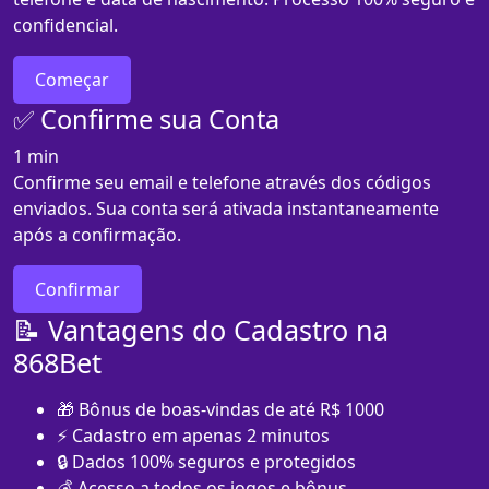
confidencial.
Começar
✅ Confirme sua Conta
1 min
Confirme seu email e telefone através dos códigos
enviados. Sua conta será ativada instantaneamente
após a confirmação.
Confirmar
📝 Vantagens do Cadastro na
868Bet
🎁 Bônus de boas-vindas de até R$ 1000
⚡ Cadastro em apenas 2 minutos
🔒 Dados 100% seguros e protegidos
💰 Acesso a todos os jogos e bônus