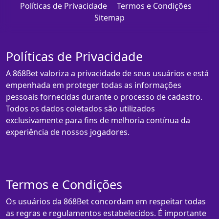
Políticas de Privacidade
Termos e Condições
Sitemap
Políticas de Privacidade
A 868Bet valoriza a privacidade de seus usuários e está
empenhada em proteger todas as informações
pessoais fornecidas durante o processo de cadastro.
Todos os dados coletados são utilizados
exclusivamente para fins de melhoria contínua da
experiência de nossos jogadores.
Termos e Condições
Os usuários da 868Bet concordam em respeitar todas
as regras e regulamentos estabelecidos. É importante