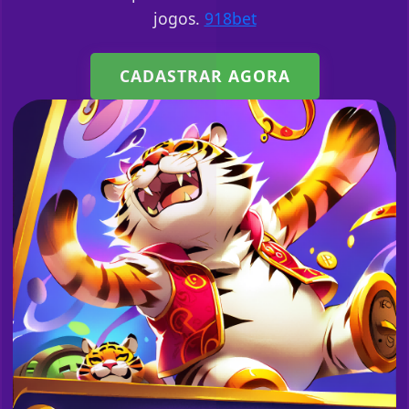
jogos.
918bet
CADASTRAR AGORA