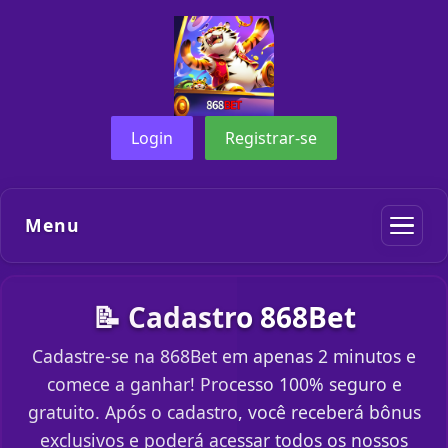
Login
Registrar-se
Menu
📝 Cadastro 868Bet
Cadastre-se na 868Bet em apenas 2 minutos e
comece a ganhar! Processo 100% seguro e
gratuito. Após o cadastro, você receberá bônus
exclusivos e poderá acessar todos os nossos