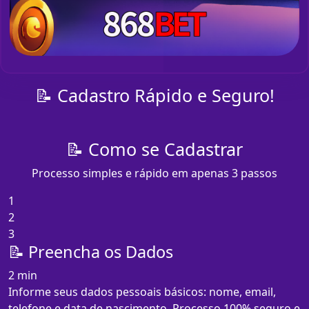
📝 Cadastro Rápido e Seguro!
📝 Como se Cadastrar
Processo simples e rápido em apenas 3 passos
1
2
3
📝 Preencha os Dados
2 min
Informe seus dados pessoais básicos: nome, email,
telefone e data de nascimento. Processo 100% seguro e