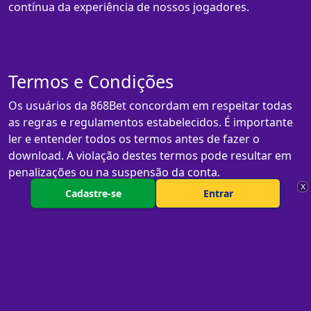
contínua da experiência de nossos jogadores.
Termos e Condições
Os usuários da 868Bet concordam em respeitar todas
as regras e regulamentos estabelecidos. É importante
ler e entender todos os termos antes de fazer o
download. A violação destes termos pode resultar em
penalizações ou na suspensão da conta.
X
Cadastre-se
Entrar