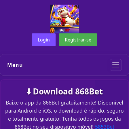
Login
Registrar-se
Menu
⬇️ Download 868Bet
Baixe o app da 868Bet gratuitamente! Disponível
para Android e iOS, o download é rápido, seguro
e totalmente gratuito. Tenha todos os jogos da
868Bet no seu dispositivo móvel!
5853Bet