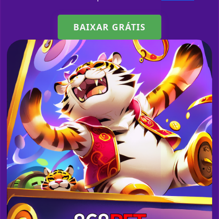
BAIXAR GRÁTIS