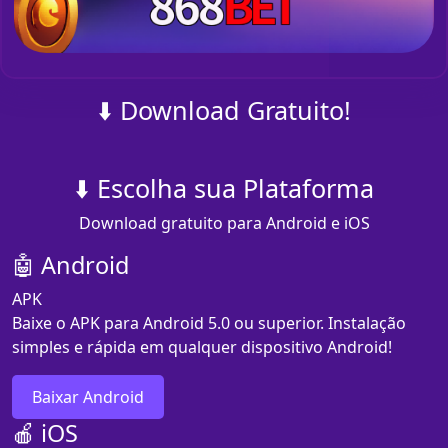
⬇️ Download Gratuito!
⬇️ Escolha sua Plataforma
Download gratuito para Android e iOS
🤖 Android
APK
Baixe o APK para Android 5.0 ou superior. Instalação
simples e rápida em qualquer dispositivo Android!
Baixar Android
🍎 iOS