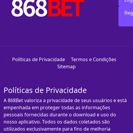
Reg
Políticas de Privacidade
Termos e Condições
Sitemap
Políticas de Privacidade
A 868Bet valoriza a privacidade de seus usuários e está
empenhada em proteger todas as informações
pessoais fornecidas durante o download e uso do
nosso aplicativo. Todos os dados coletados são
utilizados exclusivamente para fins de melhoria